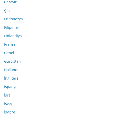
Cezayir
Çin
Endonezya
Filipinler
Finlandiya
Fransa
Genel
Gürcistan
Hollanda
İngiltere
İspanya
İsrail
İsveç
İsviçre