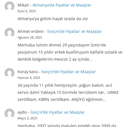
Mikail
-
Almanya’da Fiyatlar ve Maaşlar
Eylül 6, 2023
Almanya'ya gittim hayat orada da zor
Ahmet erdem
-
İsviçre’de Fiyatlar ve Maaşlar
Ağustos 28, 2023
Merhaba ismim Ahmet 29 yaşındayım İzmir'de
yasiyorum 15 yıldır erkek kuaföruyum kalfalık ustalık ve
denklik belgelerim mevcut 2 ay içinde…
Koray kara
-
İsviçre’de Fiyatlar ve Maaşlar
Haziran 4, 2023
34 yaşında 11 yıllık hemşireyim..yoğun bakım, acil
servis dahil Yaklaşık 15 birimde tecrübem var.. UMKE
sertifikam, KBRN sertifikam. ANJİYO eğitimim…
aydo
-
İsviçre’de Fiyatlar ve Maaşlar
Mayıs 2, 2023
merhaba..2007 yılında malulen emekli olup 2009 da