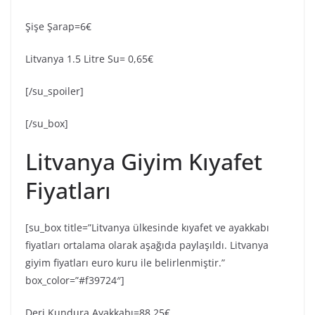
Şişe Şarap=6€
Litvanya 1.5 Litre Su= 0,65€
[/su_spoiler]
[/su_box]
Litvanya Giyim Kıyafet
Fiyatları
[su_box title=”Litvanya ülkesinde kıyafet ve ayakkabı
fiyatları ortalama olarak aşağıda paylaşıldı. Litvanya
giyim fiyatları euro kuru ile belirlenmiştir.”
box_color=”#f39724″]
Deri Kundura Ayakkabı=88,25€