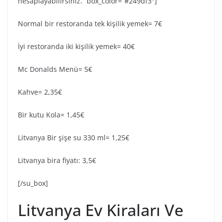
hesaplayabilirsiniz.” box_color=”#249df3″]
Normal bir restoranda tek kişilik yemek= 7€
İyi restoranda iki kişilik yemek= 40€
Mc Donalds Menü= 5€
Kahve= 2,35€
Bir kutu Kola= 1,45€
Litvanya Bir şişe su 330 ml= 1,25€
Litvanya bira fiyatı: 3,5€
[/su_box]
Litvanya Ev Kiraları Ve