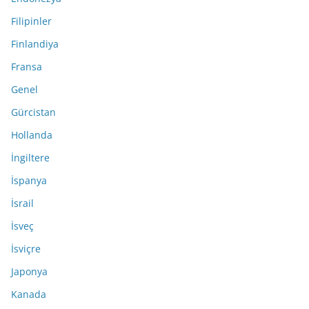
Filipinler
Finlandiya
Fransa
Genel
Gürcistan
Hollanda
İngiltere
İspanya
İsrail
İsveç
İsviçre
Japonya
Kanada