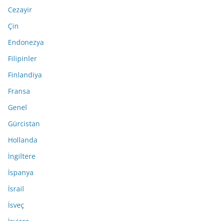
Cezayir
Çin
Endonezya
Filipinler
Finlandiya
Fransa
Genel
Gürcistan
Hollanda
İngiltere
İspanya
İsrail
İsveç