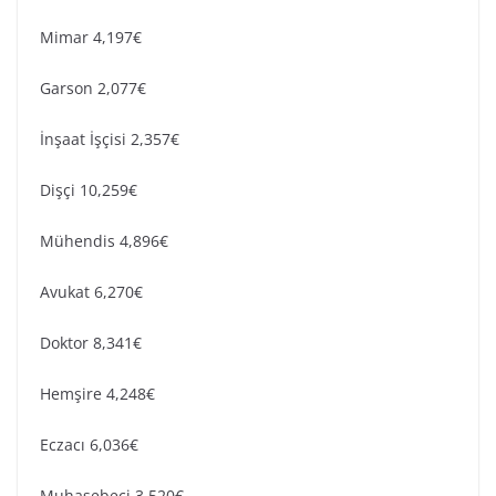
Mimar 4,197€
Garson 2,077€
İnşaat İşçisi 2,357€
Dişçi 10,259€
Mühendis 4,896€
Avukat 6,270€
Doktor 8,341€
Hemşire 4,248€
Eczacı 6,036€
Muhasebeci 3,520€