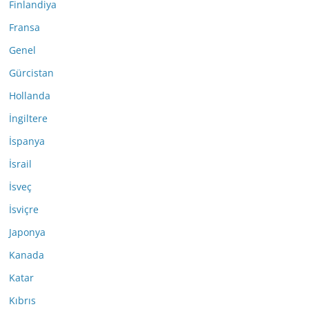
Finlandiya
Fransa
Genel
Gürcistan
Hollanda
İngiltere
İspanya
İsrail
İsveç
İsviçre
Japonya
Kanada
Katar
Kıbrıs