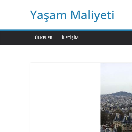
Skip
Yaşam Maliyeti
to
content
ÜLKELER
İLETIŞIM