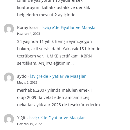
İzmir'de yasiyorum 15 yıldır erkek
kuaföruyum kalfalık ustalık ve denklik
belgelerim mevcut 2 ay içinde…
Koray kara
-
İsviçre’de Fiyatlar ve Maaşlar
Haziran 4, 2023
34 yaşında 11 yıllık hemşireyim..yoğun
bakım, acil servis dahil Yaklaşık 15 birimde
tecrübem var.. UMKE sertifikam, KBRN
sertifikam. ANJİYO eğitimim…
aydo
-
İsviçre’de Fiyatlar ve Maaşlar
Mayıs 2, 2023
merhaba..2007 yılında malulen emekli
olup 2009 da vefat eden amcamız..eşi
nekadar aylık alır 2023 de teşekkür ederim
Yiğit
-
İsviçre’de Fiyatlar ve Maaşlar
Haziran 19, 2022