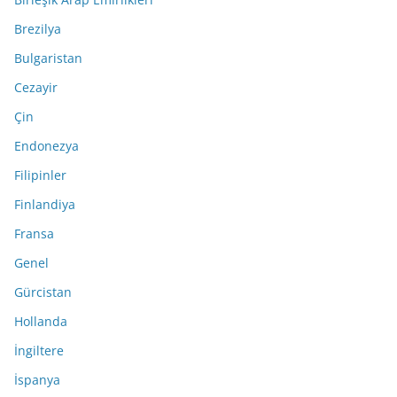
Brezilya
Bulgaristan
Cezayir
Çin
Endonezya
Filipinler
Finlandiya
Fransa
Genel
Gürcistan
Hollanda
İngiltere
İspanya