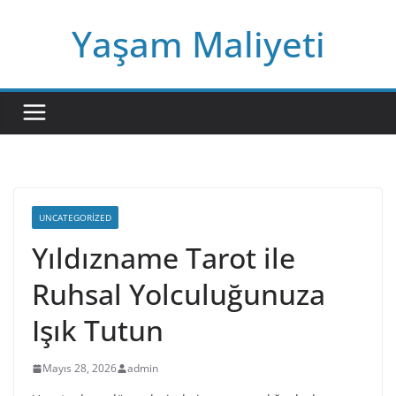
Skip
Yaşam Maliyeti
to
content
UNCATEGORIZED
Yıldızname Tarot ile
Ruhsal Yolculuğunuza
Işık Tutun
Mayıs 28, 2026
admin