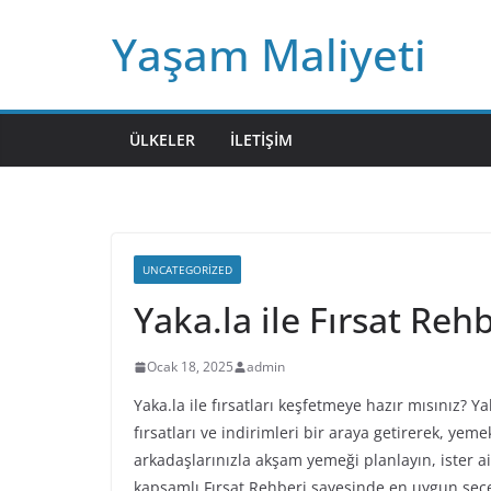
Skip
Yaşam Maliyeti
to
content
ÜLKELER
İLETIŞIM
UNCATEGORIZED
Yaka.la ile Fırsat Reh
Ocak 18, 2025
admin
Yaka.la ile fırsatları keşfetmeye hazır mısınız? Y
fırsatları ve indirimleri bir araya getirerek, yeme
arkadaşlarınızla akşam yemeği planlayın, ister ai
kapsamlı Fırsat Rehberi sayesinde en uygun seçe