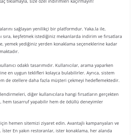
 tıklamayla, size özel indirimleri kaçırmayın!
malarını sağlayan yenilikçi bir platformdur. Yaka.la ile,
sıra, keşfetmek istediğiniz mekanlarda indirim ve fırsatlara
nde, yemek yediğiniz yerden konaklama seçeneklerine kadar
lmaktadır.
 kullanıcı odaklı tasarımıdır. Kullanıcılar, arama yaparken
ne en uygun teklifleri kolayca bulabilirler. Ayrıca, sistem
m de otellere daha fazla müşteri çekmeyi hedeflemektedir.
endirmeleri, diğer kullanıcılara hangi fırsatların gerçekten
e, hem tasarruf yapabilir hem de ödüllü deneyimler
gi için hemen sitemizi ziyaret edin. Avantajlı kampanyaları ve
 İster En yakın restoranlar, ister konaklama, her alanda