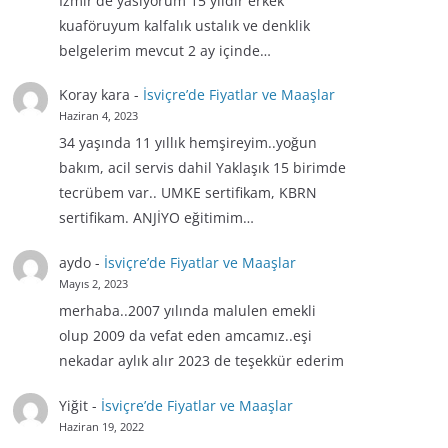
İzmir'de yasiyorum 15 yıldır erkek
kuaföruyum kalfalık ustalık ve denklik
belgelerim mevcut 2 ay içinde…
Koray kara
-
İsviçre’de Fiyatlar ve Maaşlar
Haziran 4, 2023
34 yaşında 11 yıllık hemşireyim..yoğun
bakım, acil servis dahil Yaklaşık 15 birimde
tecrübem var.. UMKE sertifikam, KBRN
sertifikam. ANJİYO eğitimim…
aydo
-
İsviçre’de Fiyatlar ve Maaşlar
Mayıs 2, 2023
merhaba..2007 yılında malulen emekli
olup 2009 da vefat eden amcamız..eşi
nekadar aylık alır 2023 de teşekkür ederim
Yiğit
-
İsviçre’de Fiyatlar ve Maaşlar
Haziran 19, 2022