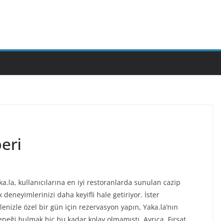
beri
aka.la, kullanıcılarına en iyi restoranlarda sunulan cazip
k deneyimlerinizi daha keyifli hale getiriyor. İster
lenizle özel bir gün için rezervasyon yapın, Yaka.la’nın
neği bulmak hiç bu kadar kolay olmamıştı. Ayrıca, Fırsat