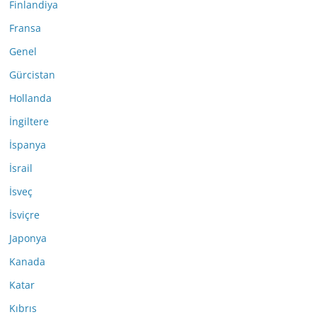
Finlandiya
Fransa
Genel
Gürcistan
Hollanda
İngiltere
İspanya
İsrail
İsveç
İsviçre
Japonya
Kanada
Katar
Kıbrıs