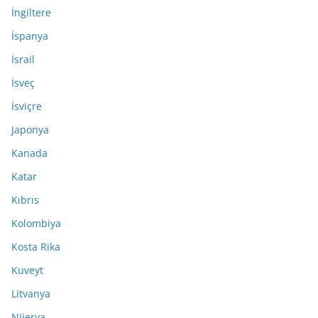
İngiltere
İspanya
İsrail
İsveç
İsviçre
Japonya
Kanada
Katar
Kıbrıs
Kolombiya
Kosta Rika
Kuveyt
Litvanya
Nijerya