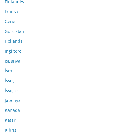
Finlandiya
Fransa
Genel
Gürcistan
Hollanda
İngiltere
İspanya
İsrail
İsveç
İsviçre
Japonya
Kanada
Katar
Kıbrıs