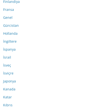
Finlandiya
Fransa
Genel
Gürcistan
Hollanda
İngiltere
İspanya
İsrail
İsveç
İsviçre
Japonya
Kanada
Katar
Kıbrıs