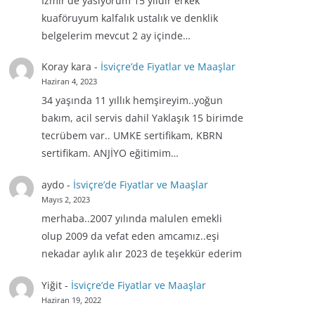
İzmir'de yasiyorum 15 yıldır erkek
kuaföruyum kalfalık ustalık ve denklik
belgelerim mevcut 2 ay içinde…
Koray kara
-
İsviçre’de Fiyatlar ve Maaşlar
Haziran 4, 2023
34 yaşında 11 yıllık hemşireyim..yoğun
bakım, acil servis dahil Yaklaşık 15 birimde
tecrübem var.. UMKE sertifikam, KBRN
sertifikam. ANJİYO eğitimim…
aydo
-
İsviçre’de Fiyatlar ve Maaşlar
Mayıs 2, 2023
merhaba..2007 yılında malulen emekli
olup 2009 da vefat eden amcamız..eşi
nekadar aylık alır 2023 de teşekkür ederim
Yiğit
-
İsviçre’de Fiyatlar ve Maaşlar
Haziran 19, 2022