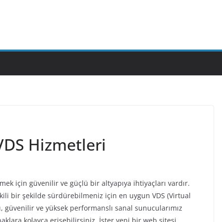
VDS Hizmetleri
ek için güvenilir ve güçlü bir altyapıya ihtiyaçları vardır.
kili bir şekilde sürdürebilmeniz için en uygun VDS (Virtual
ı, güvenilir ve yüksek performanslı sanal sunucularımız
klara kolayca erişebilirsiniz. İster yeni bir web sitesi