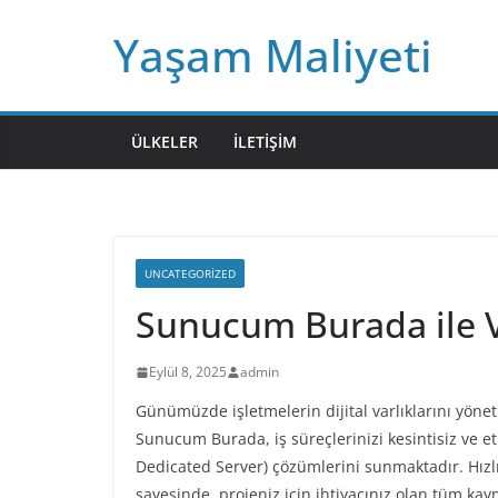
Skip
Yaşam Maliyeti
to
content
ÜLKELER
İLETIŞIM
UNCATEGORIZED
Sunucum Burada ile 
Eylül 8, 2025
admin
Günümüzde işletmelerin dijital varlıklarını yönetm
Sunucum Burada, iş süreçlerinizi kesintisiz ve et
Dedicated Server) çözümlerini sunmaktadır. Hızl
sayesinde, projeniz için ihtiyacınız olan tüm kayna