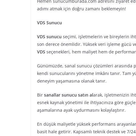
Hemen sunucumburada.com adresini ziyaret edin v
adımı atmak için doğru zamanı beklemeyin!
VDS Sunucu
VDS sunucu
seçimi, işletmelerin ve bireylerin iht
son derece önemlidir. Yüksek veri işleme gücü ve
VDS
seçenekleri, hem maliyet hem de performans
Günümüzde, sanal sunucu çözümleri arasında p
kendi sunucularını yönetme imkânı tanır. Tam yür
deneyim yaşamasına olanak tanır.
Bir
sanallar sunucu satın al
arak, işletmenizin ih
esnek kaynak yönetimi ile ihtiyacınıza göre güç
aşamalarına ayak uydurmasını kolaylaştırır.
En düşük maliyetle yüksek performans arayanlar
basit hale getirir. Kapsamlı teknik destek ve 7/24