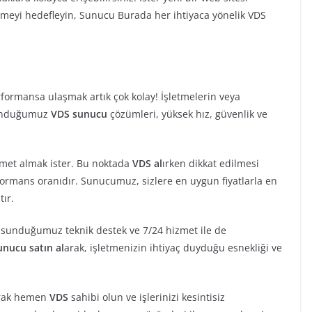
tirmeyi hedefleyin, Sunucu Burada her ihtiyaca yönelik VDS
erformansa ulaşmak artık çok kolay! İşletmelerin veya
 sunduğumuz
VDS sunucu
çözümleri, yüksek hız, güvenlik ve
hizmet almak ister. Bu noktada
VDS al
ırken dikkat edilmesi
formans oranıdır. Sunucumuz, sizlere en uygun fiyatlarla en
tır.
a sunduğumuz teknik destek ve 7/24 hizmet ile de
unucu satın al
arak, işletmenizin ihtiyaç duyduğu esnekliği ve
arak hemen
VDS
sahibi olun ve işlerinizi kesintisiz