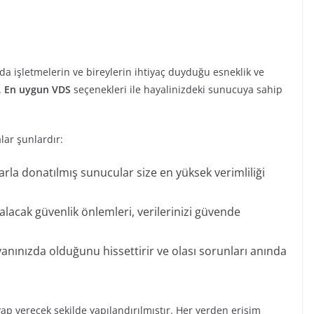
da işletmelerin ve bireylerin ihtiyaç duyduğu esneklik ve
.
En uygun VDS
seçenekleri ile hayalinizdeki sunucuya sahip
lar şunlardır:
rla donatılmış sunucular size en yüksek verimliliği
lacak güvenlik önlemleri, verilerinizi güvende
anınızda olduğunu hissettirir ve olası sorunları anında
vap verecek şekilde yapılandırılmıştır. Her yerden erişim