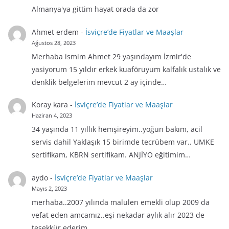
Almanya'ya gittim hayat orada da zor
Ahmet erdem
-
İsviçre’de Fiyatlar ve Maaşlar
Ağustos 28, 2023
Merhaba ismim Ahmet 29 yaşındayım İzmir'de
yasiyorum 15 yıldır erkek kuaföruyum kalfalık ustalık ve
denklik belgelerim mevcut 2 ay içinde…
Koray kara
-
İsviçre’de Fiyatlar ve Maaşlar
Haziran 4, 2023
34 yaşında 11 yıllık hemşireyim..yoğun bakım, acil
servis dahil Yaklaşık 15 birimde tecrübem var.. UMKE
sertifikam, KBRN sertifikam. ANJİYO eğitimim…
aydo
-
İsviçre’de Fiyatlar ve Maaşlar
Mayıs 2, 2023
merhaba..2007 yılında malulen emekli olup 2009 da
vefat eden amcamız..eşi nekadar aylık alır 2023 de
teşekkür ederim