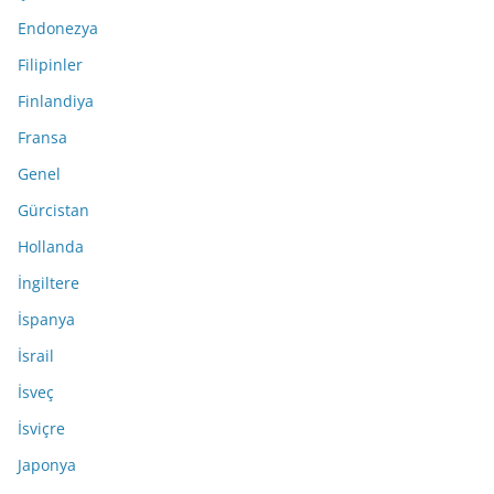
Endonezya
Filipinler
Finlandiya
Fransa
Genel
Gürcistan
Hollanda
İngiltere
İspanya
İsrail
İsveç
İsviçre
Japonya