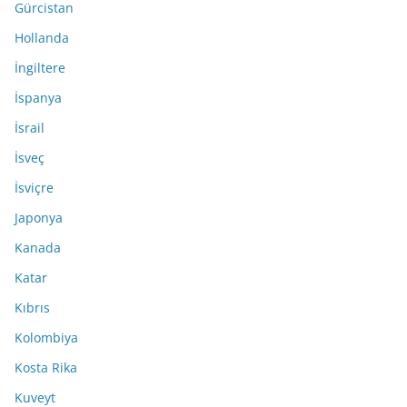
Gürcistan
Hollanda
İngiltere
İspanya
İsrail
İsveç
İsviçre
Japonya
Kanada
Katar
Kıbrıs
Kolombiya
Kosta Rika
Kuveyt