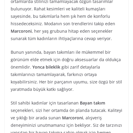
ortamlarda stilinizi tamamlayacak özgün tasarımlar
bulunuyor. Rahat kesimleri ve kaliteli kumaşları
sayesinde, bu takımlarla hem şık hem de konforlu
hissedeceksiniz. Modanın son trendlerini takip eden
Marcoroni
, her yaş grubuna hitap eden seçenekler
sunarak tüm kadınların ihtiyaçlarına cevap veriyor.
Bunun yanında, bayan takımları ile mükemmel bir
görünüm elde etmek için doğru aksesuarlar da oldukça
önemlidir.
Yonca bileklik
gibi zarif detaylarla
takımlarınızı tamamlayarak, farkınızı ortaya
koyabilirsiniz. Her bir parçanın uyumu, size özgü bir stil
yaratmada büyük katkı sağlıyor.
Stil sahibi kadınlar için tasarlanan
Bayan takım
seçenekleri, sizi her ortamda ön planda tutacak. Kaliteyi
ve şıklığı bir arada sunan
Marcoroni
, alışveriş
deneyiminizi unutmamanız için bekliyor. Siz de tarzınızı
yansıtan bir bayan takıma sahip olmak için hemen