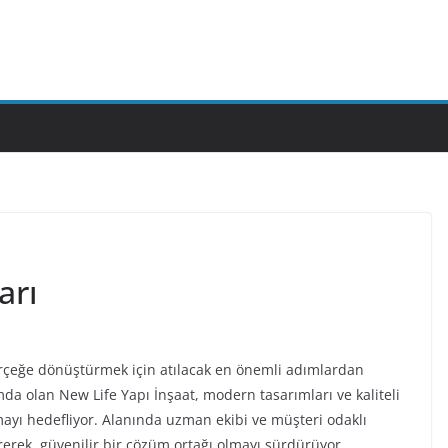
arı
gerçeğe dönüştürmek için atılacak en önemli adımlardan
mda olan New Life Yapı İnşaat, modern tasarımları ve kaliteli
mayı hedefliyor. Alanında uzman ekibi ve müşteri odaklı
ererek, güvenilir bir çözüm ortağı olmayı sürdürüyor.