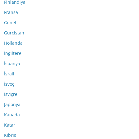
Finlandiya
Fransa
Genel
Gürcistan
Hollanda
İngiltere
İspanya
İsrail
İsveç
İsviçre
Japonya
Kanada
Katar
Kıbrıs