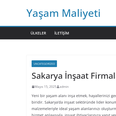
Skip
Yaşam Maliyeti
to
content
ÜLKELER
İLETIŞIM
UNCATEGORIZED
Sakarya İnşaat Firmal
Mayıs 15, 2025
admin
Yeni bir yaşam alanı inşa etmek, hayallerinizi 
biridir. Sakarya’da inşaat sektöründe lider konu
malzemeleriyle ideal yaşam alanlarınızı oluştur
hizmet anlayışıyla, inşaat ihtiyaçlarınıza yanıt v