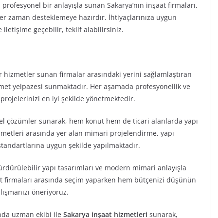
rofesyonel bir anlayışla sunan Sakarya’nın inşaat firmaları,
er zaman desteklemeye hazırdır. İhtiyaçlarınıza uygun
letişime geçebilir, teklif alabilirsiniz.
ir hizmetler sunan firmalar arasındaki yerini sağlamlaştıran
izmet yelpazesi sunmaktadır. Her aşamada profesyonellik ve
rojelerinizi en iyi şekilde yönetmektedir.
 özel çözümler sunarak, hem konut hem de ticari alanlarda yapı
izmetleri arasında yer alan mimari projelendirme, yapı
standartlarına uygun şekilde yapılmaktadır.
sürdürülebilir yapı tasarımları ve modern mimari anlayışla
aat firmaları arasında seçim yaparken hem bütçenizi düşünün
lışmanızı öneriyoruz.
ında uzman ekibi ile
Sakarya inşaat hizmetleri
sunarak,