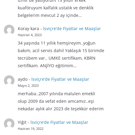
İzmir'de yasiyorum 15 yıldır erkek
kuaföruyum kalfalık ustalık ve denklik
belgelerim mevcut 2 ay içinde…
Koray kara
-
İsviçre’de Fiyatlar ve Maaşlar
Haziran 4, 2023
34 yaşında 11 yıllık hemşireyim..yoğun
bakım, acil servis dahil Yaklaşık 15 birimde
tecrübem var.. UMKE sertifikam, KBRN
sertifikam. ANJİYO eğitimim…
aydo
-
İsviçre’de Fiyatlar ve Maaşlar
Mayıs 2, 2023
merhaba..2007 yılında malulen emekli
olup 2009 da vefat eden amcamız..eşi
nekadar aylık alır 2023 de teşekkür ederim
Yiğit
-
İsviçre’de Fiyatlar ve Maaşlar
Haziran 19, 2022