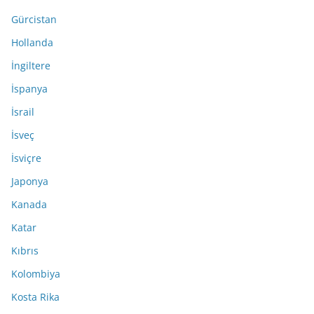
Gürcistan
Hollanda
İngiltere
İspanya
İsrail
İsveç
İsviçre
Japonya
Kanada
Katar
Kıbrıs
Kolombiya
Kosta Rika