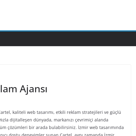
klam Ajansı
Cartel, kaliteli web tasarımı, etkili reklam stratejileri ve güçlü
ızla dijitalleşen dünyada, markanızı çevrimiçi alanda
tüm çözümleri bir arada bulabilirsiniz. İzmir web tasarımında
llanıcı dostu deneyimler sunan Cartel, aynı zamanda İzmir