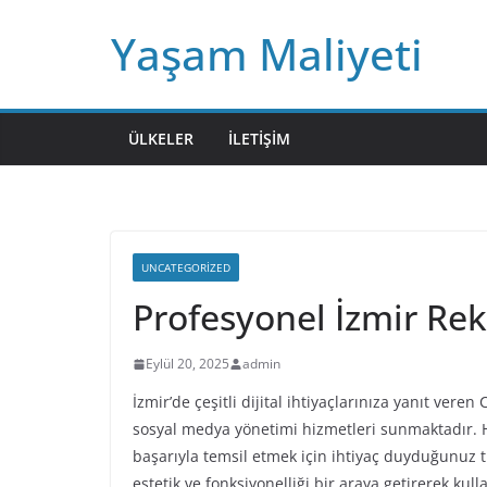
Skip
Yaşam Maliyeti
to
content
ÜLKELER
İLETIŞIM
UNCATEGORIZED
Profesyonel İzmir Re
Eylül 20, 2025
admin
İzmir’de çeşitli dijital ihtiyaçlarınıza yanıt veren 
sosyal medya yönetimi hizmetleri sunmaktadır. H
başarıyla temsil etmek için ihtiyaç duyduğunuz 
estetik ve fonksiyonelliği bir araya getirerek ku