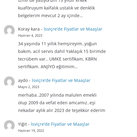
İzmir'de yasiyorum 15 yıldır erkek
kuaföruyum kalfalık ustalık ve denklik
belgelerim mevcut 2 ay içinde…
Koray kara
-
İsviçre’de Fiyatlar ve Maaşlar
Haziran 4, 2023
34 yaşında 11 yıllık hemşireyim..yoğun
bakım, acil servis dahil Yaklaşık 15 birimde
tecrübem var.. UMKE sertifikam, KBRN
sertifikam. ANJİYO eğitimim…
aydo
-
İsviçre’de Fiyatlar ve Maaşlar
Mayıs 2, 2023
merhaba..2007 yılında malulen emekli
olup 2009 da vefat eden amcamız..eşi
nekadar aylık alır 2023 de teşekkür ederim
Yiğit
-
İsviçre’de Fiyatlar ve Maaşlar
Haziran 19, 2022