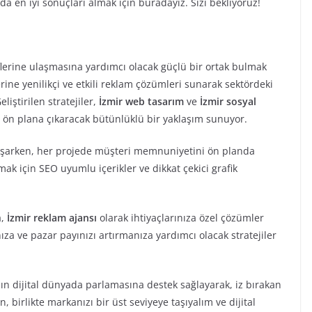
a en iyi sonuçları almak için buradayız. Sizi bekliyoruz!
lerine ulaşmasına yardımcı olacak güçlü bir ortak bulmak
erine yenilikçi ve etkili reklam çözümleri sunarak sektördeki
liştirilen stratejiler,
İzmir web tasarım
ve
İzmir sosyal
ı ön plana çıkaracak bütünlüklü bir yaklaşım sunuyor.
 yaşarken, her projede müşteri memnuniyetini ön planda
mak için SEO uyumlu içerikler ve dikkat çekici grafik
a,
İzmir reklam ajansı
olarak ihtiyaçlarınıza özel çözümler
ıza ve pazar payınızı artırmanıza yardımcı olacak stratejiler
zın dijital dünyada parlamasına destek sağlayarak, iz bırakan
, birlikte markanızı bir üst seviyeye taşıyalım ve dijital