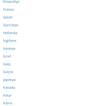
Finlandiya
Fransa
Genel
Gürcistan
Hollanda
İngiltere
İspanya
İsrail
İsveç
İsviçre
Japonya
Kanada
Katar
Kıbrıs