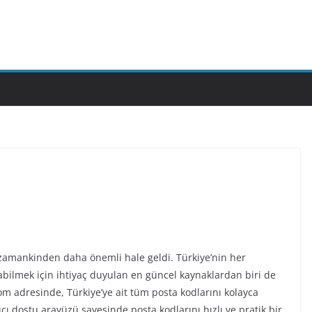
amankinden daha önemli hale geldi. Türkiye’nin her
labilmek için ihtiyaç duyulan en güncel kaynaklardan biri de
m adresinde, Türkiye’ye ait tüm posta kodlarını kolayca
nıcı dostu arayüzü sayesinde posta kodlarını hızlı ve pratik bir