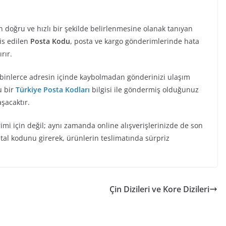
n doğru ve hızlı bir şekilde belirlenmesine olanak tanıyan
sis edilen
Posta Kodu
, posta ve kargo gönderimlerinde hata
rır.
, binlerce adresin içinde kaybolmadan gönderinizi ulaşım
u bir
Türkiye Posta Kodları
bilgisi ile göndermiş olduğunuz
aşacaktır.
imi için değil; aynı zamanda online alışverişlerinizde de son
stal kodunu girerek, ürünlerin teslimatında sürpriz
Çin Dizileri ve Kore Dizileri