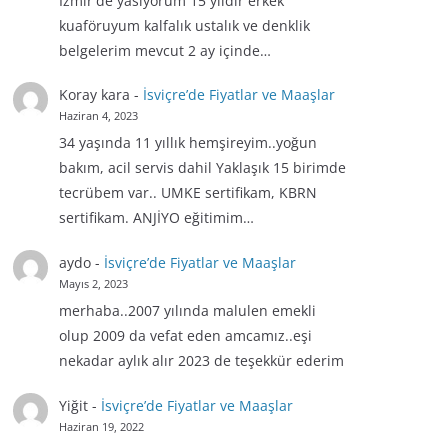
İzmir'de yasiyorum 15 yıldır erkek
kuaföruyum kalfalık ustalık ve denklik
belgelerim mevcut 2 ay içinde…
Koray kara
-
İsviçre’de Fiyatlar ve Maaşlar
Haziran 4, 2023
34 yaşında 11 yıllık hemşireyim..yoğun
bakım, acil servis dahil Yaklaşık 15 birimde
tecrübem var.. UMKE sertifikam, KBRN
sertifikam. ANJİYO eğitimim…
aydo
-
İsviçre’de Fiyatlar ve Maaşlar
Mayıs 2, 2023
merhaba..2007 yılında malulen emekli
olup 2009 da vefat eden amcamız..eşi
nekadar aylık alır 2023 de teşekkür ederim
Yiğit
-
İsviçre’de Fiyatlar ve Maaşlar
Haziran 19, 2022