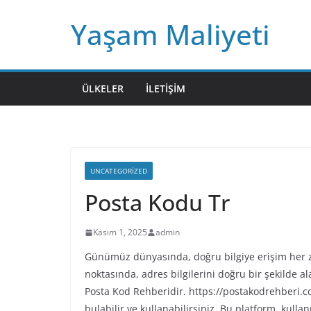
Skip
Yaşam Maliyeti
to
content
ÜLKELER
İLETIŞIM
UNCATEGORIZED
Posta Kodu Tr
Kasım 1, 2025
admin
Günümüz dünyasında, doğru bilgiye erişim her z
noktasında, adres bilgilerini doğru bir şekilde a
Posta Kod Rehberidir. https://postakodrehberi.co
bulabilir ve kullanabilirsiniz. Bu platform, kulla