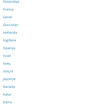
Finlandiya
Fransa
Genel
Gürcistan
Hollanda
İngiltere
İspanya
İsrail
İsveç
İsviçre
Japonya
Kanada
Katar
Kıbrıs