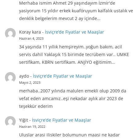
Merhaba ismim Ahmet 29 yaşındayım İzmir'de
yasiyorum 15 yıldır erkek kuaföruyum kalfalık ustalık ve
denklik belgelerim mevcut 2 ay içinde…
Koray kara
-
İsviçre’de Fiyatlar ve Maaşlar
Haziran 4, 2023
34 yaşında 11 yıllık hemşireyim..yoğun bakım, acil
servis dahil Yaklaşık 15 birimde tecrübem var.. UMKE
sertifikam, KBRN sertifikam. ANJİYO eğitimim…
aydo
-
İsviçre’de Fiyatlar ve Maaşlar
Mayıs 2, 2023
merhaba..2007 yılında malulen emekli olup 2009 da
vefat eden amcamız..eşi nekadar aylık alır 2023 de
teşekkür ederim
Yiğit
-
İsviçre’de Fiyatlar ve Maaşlar
Haziran 19, 2022
Uluslar arasi iliskiler bolumunun maasi ne kadar