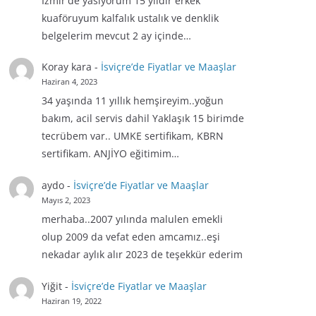
İzmir'de yasiyorum 15 yıldır erkek
kuaföruyum kalfalık ustalık ve denklik
belgelerim mevcut 2 ay içinde…
Koray kara
-
İsviçre’de Fiyatlar ve Maaşlar
Haziran 4, 2023
34 yaşında 11 yıllık hemşireyim..yoğun
bakım, acil servis dahil Yaklaşık 15 birimde
tecrübem var.. UMKE sertifikam, KBRN
sertifikam. ANJİYO eğitimim…
aydo
-
İsviçre’de Fiyatlar ve Maaşlar
Mayıs 2, 2023
merhaba..2007 yılında malulen emekli
olup 2009 da vefat eden amcamız..eşi
nekadar aylık alır 2023 de teşekkür ederim
Yiğit
-
İsviçre’de Fiyatlar ve Maaşlar
Haziran 19, 2022