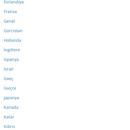
Finlandiya
Fransa
Genel
Gürcistan
Hollanda
İngiltere
İspanya
İsrail
İsveç
İsviçre
Japonya
Kanada
Katar
Kıbrıs