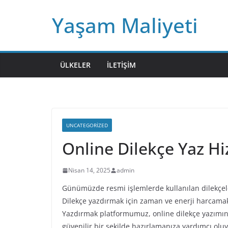
Skip
Yaşam Maliyeti
to
content
ÜLKELER
İLETIŞIM
UNCATEGORIZED
Online Dilekçe Yaz Hi
Nisan 14, 2025
admin
Günümüzde resmi işlemlerde kullanılan dilekçeleri
Dilekçe yazdırmak için zaman ve enerji harcamak
Yazdırmak platformumuz, online dilekçe yazımını 
güvenilir bir şekilde hazırlamanıza yardımcı oluy