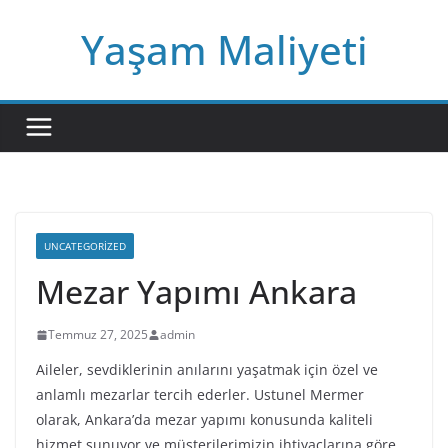
Skip
Yaşam Maliyeti
to
content
UNCATEGORIZED
Mezar Yapımı Ankara
Temmuz 27, 2025
admin
Aileler, sevdiklerinin anılarını yaşatmak için özel ve
anlamlı mezarlar tercih ederler. Ustunel Mermer
olarak, Ankara’da mezar yapımı konusunda kaliteli
hizmet sunuyor ve müşterilerimizin ihtiyaçlarına göre