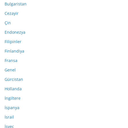
Bulgaristan
Cezayir
Çin
Endonezya
Filipinler
Finlandiya
Fransa
Genel
Gürcistan
Hollanda
İngiltere
İspanya
İsrail
İsveç