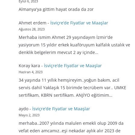
Eylül 6, 2023
Almanya'ya gittim hayat orada da zor
Ahmet erdem
-
İsviçre’de Fiyatlar ve Maaşlar
Ağustos 28, 2023
Merhaba ismim Ahmet 29 yaşındayım İzmir'de
yasiyorum 15 yıldır erkek kuaföruyum kalfalık ustalık ve
denklik belgelerim mevcut 2 ay içinde…
Koray kara
-
İsviçre’de Fiyatlar ve Maaşlar
Haziran 4, 2023
34 yaşında 11 yıllık hemşireyim..yoğun bakım, acil
servis dahil Yaklaşık 15 birimde tecrübem var.. UMKE
sertifikam, KBRN sertifikam. ANJİYO eğitimim…
aydo
-
İsviçre’de Fiyatlar ve Maaşlar
Mayıs 2, 2023
merhaba..2007 yılında malulen emekli olup 2009 da
vefat eden amcamız..eşi nekadar aylık alır 2023 de