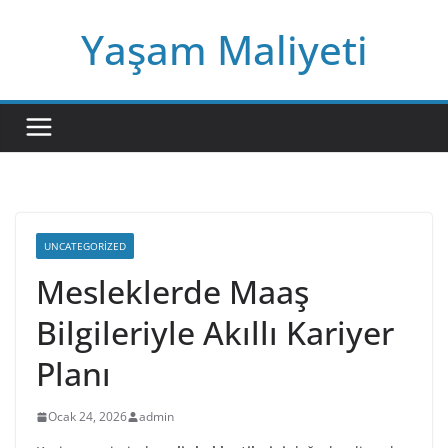
Skip
Yaşam Maliyeti
to
content
UNCATEGORIZED
Mesleklerde Maaş
Bilgileriyle Akıllı Kariyer
Planı
Ocak 24, 2026
admin