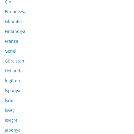
Çin
Endonezya
Filipinler
Finlandiya
Fransa
Genel
Gürcistan
Hollanda
İngiltere
İspanya
İsrail
İsveç
İsviçre
Japonya