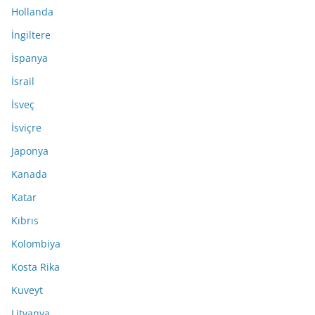
Hollanda
İngiltere
İspanya
İsrail
İsveç
İsviçre
Japonya
Kanada
Katar
Kıbrıs
Kolombiya
Kosta Rika
Kuveyt
Litvanya