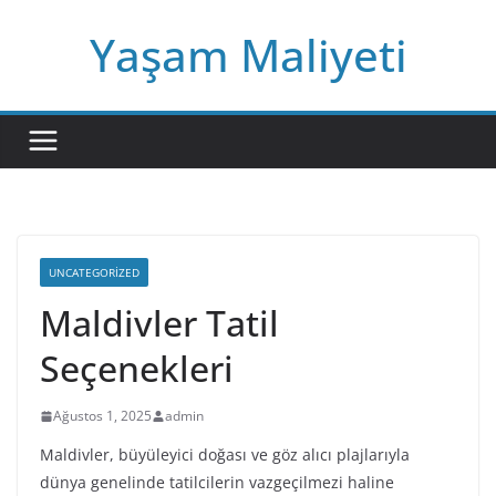
Skip
Yaşam Maliyeti
to
content
UNCATEGORIZED
Maldivler Tatil
Seçenekleri
Ağustos 1, 2025
admin
Maldivler, büyüleyici doğası ve göz alıcı plajlarıyla
dünya genelinde tatilcilerin vazgeçilmezi haline