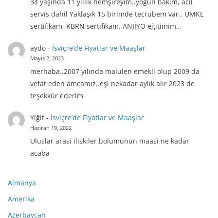
34 yaşında 11 yıllık hemşireyim..yoğun bakım, acil
servis dahil Yaklaşık 15 birimde tecrübem var.. UMKE
sertifikam, KBRN sertifikam. ANJİYO eğitimim…
aydo
-
İsviçre’de Fiyatlar ve Maaşlar
Mayıs 2, 2023
merhaba..2007 yılında malulen emekli olup 2009 da
vefat eden amcamız..eşi nekadar aylık alır 2023 de
teşekkür ederim
Yiğit
-
İsviçre’de Fiyatlar ve Maaşlar
Haziran 19, 2022
Uluslar arasi iliskiler bolumunun maasi ne kadar
acaba
Almanya
Amerika
Azerbaycan