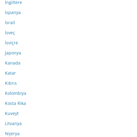
İngiltere
İspanya
İsrail
İsveç
İsviçre
Japonya
Kanada
Katar
Kıbrıs
Kolombiya
Kosta Rika
Kuveyt
Litvanya
Nijerya