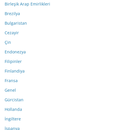
Birleşik Arap Emirlikleri
Brezilya
Bulgaristan
Cezayir
Çin
Endonezya
Filipinler
Finlandiya
Fransa
Genel
Gürcistan
Hollanda
İngiltere
İspanya