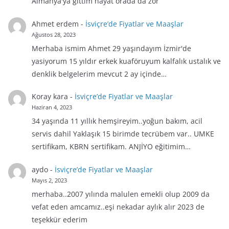
Almanya'ya gittim hayat orada da zor
Ahmet erdem
-
İsviçre’de Fiyatlar ve Maaşlar
Ağustos 28, 2023
Merhaba ismim Ahmet 29 yaşındayım İzmir'de
yasiyorum 15 yıldır erkek kuaföruyum kalfalık ustalık ve
denklik belgelerim mevcut 2 ay içinde…
Koray kara
-
İsviçre’de Fiyatlar ve Maaşlar
Haziran 4, 2023
34 yaşında 11 yıllık hemşireyim..yoğun bakım, acil
servis dahil Yaklaşık 15 birimde tecrübem var.. UMKE
sertifikam, KBRN sertifikam. ANJİYO eğitimim…
aydo
-
İsviçre’de Fiyatlar ve Maaşlar
Mayıs 2, 2023
merhaba..2007 yılında malulen emekli olup 2009 da
vefat eden amcamız..eşi nekadar aylık alır 2023 de
teşekkür ederim