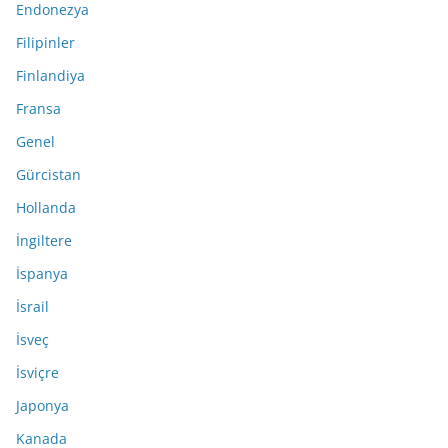
Endonezya
Filipinler
Finlandiya
Fransa
Genel
Gürcistan
Hollanda
İngiltere
İspanya
İsrail
İsveç
İsviçre
Japonya
Kanada