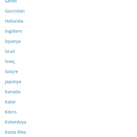
Genel
Gürcistan
Hollanda
İngiltere
İspanya
İsrail
İsveç
İsviçre
Japonya
Kanada
Katar
Kıbrıs
Kolombiya
Kosta Rika