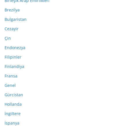
Birleşik Arap Emirlikleri
Brezilya
Bulgaristan
Cezayir
Çin
Endonezya
Filipinler
Finlandiya
Fransa
Genel
Gürcistan
Hollanda
İngiltere
İspanya