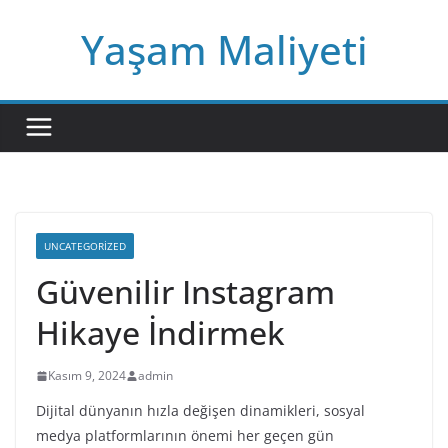
Skip
Yaşam Maliyeti
to
content
UNCATEGORIZED
Güvenilir Instagram
Hikaye İndirmek
Kasım 9, 2024
admin
Dijital dünyanın hızla değişen dinamikleri, sosyal
medya platformlarının önemi her geçen gün