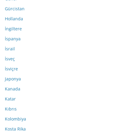
Gürcistan
Hollanda
İngiltere
İspanya
İsrail
İsveç
İsviçre
Japonya
Kanada
Katar
Kıbrıs
Kolombiya
Kosta Rika