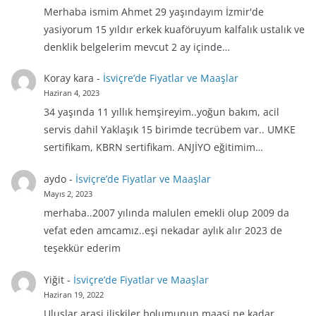
Merhaba ismim Ahmet 29 yaşındayım İzmir'de
yasiyorum 15 yıldır erkek kuaföruyum kalfalık ustalık ve
denklik belgelerim mevcut 2 ay içinde…
Koray kara
-
İsviçre’de Fiyatlar ve Maaşlar
Haziran 4, 2023
34 yaşında 11 yıllık hemşireyim..yoğun bakım, acil
servis dahil Yaklaşık 15 birimde tecrübem var.. UMKE
sertifikam, KBRN sertifikam. ANJİYO eğitimim…
aydo
-
İsviçre’de Fiyatlar ve Maaşlar
Mayıs 2, 2023
merhaba..2007 yılında malulen emekli olup 2009 da
vefat eden amcamız..eşi nekadar aylık alır 2023 de
teşekkür ederim
Yiğit
-
İsviçre’de Fiyatlar ve Maaşlar
Haziran 19, 2022
Uluslar arasi iliskiler bolumunun maasi ne kadar