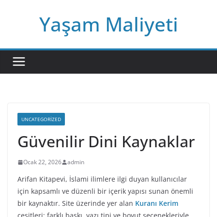
Skip
Yaşam Maliyeti
to
content
UNCATEGORIZED
Güvenilir Dini Kaynaklar
Ocak 22, 2026
admin
Arifan Kitapevi, İslami ilimlere ilgi duyan kullanıcılar
için kapsamlı ve düzenli bir içerik yapısı sunan önemli
bir kaynaktır. Site üzerinde yer alan
Kuranı Kerim
çeşitleri; farklı baskı, yazı tipi ve boyut seçenekleriyle