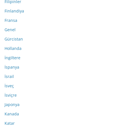
Filipinler
Finlandiya
Fransa
Genel
Gürcistan
Hollanda
İngiltere
İspanya
İsrail
İsveç
İsviçre
Japonya
Kanada
Katar