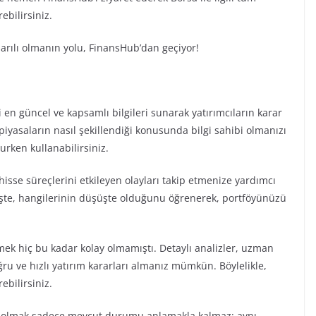
rebilirsiniz.
şarılı olmanın yolu, FinansHub’dan geçiyor!
li en güncel ve kapsamlı bilgileri sunarak yatırımcıların karar
piyasaların nasıl şekillendiği konusunda bilgi sahibi olmanızı
rurken kullanabilirsiniz.
isse süreçlerini etkileyen olayları takip etmenize yardımcı
lişte, hangilerinin düşüşte olduğunu öğrenerek, portföyünüzü
k hiç bu kadar kolay olmamıştı. Detaylı analizler, uzman
ğru ve hızlı yatırım kararları almanız mümkün. Böylelikle,
ebilirsiniz.
i olmak sadece mevcut durumu anlamakla kalmaz; aynı