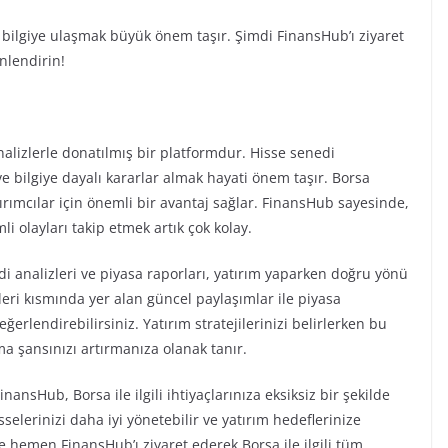
 bilgiye ulaşmak büyük önem taşır. Şimdi FinansHub’ı ziyaret
önlendirin!
analizlerle donatılmış bir platformdur. Hisse senedi
 ve bilgiye dayalı kararlar almak hayati önem taşır. Borsa
ımcılar için önemli bir avantaj sağlar. FinansHub sayesinde,
 olayları takip etmek artık çok kolay.
di analizleri ve piyasa raporları, yatırım yaparken doğru yönü
leri kısmında yer alan güncel paylaşımlar ile piyasa
ğerlendirebilirsiniz. Yatırım stratejilerinizi belirlerken bu
ma şansınızı artırmanıza olanak tanır.
ansHub, Borsa ile ilgili ihtiyaçlarınıza eksiksiz bir şekilde
sselerinizi daha iyi yönetebilir ve yatırım hedeflerinize
e hemen FinansHub’ı ziyaret ederek Borsa ile ilgili tüm