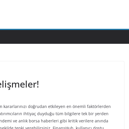
lişmeler!
m kararlarınızı doğrudan etkileyen en önemli faktörlerden
tırımcıların ihtiyaç duyduğu tüm bilgilere tek bir yerden
demi ve anlık borsa haberleri gibi kritik verilere anında
şekilde tepki verebilirsiniz. FinansHub, kullanıcı dostu