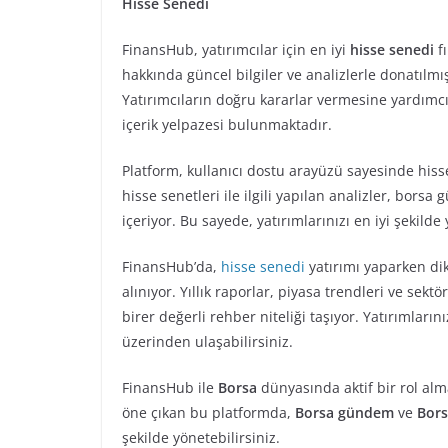
Hisse Senedi
FinansHub, yatırımcılar için en iyi
hisse senedi
fı
hakkında güncel bilgiler ve analizlerle donatılmış
Yatırımcıların doğru kararlar vermesine yardımc
içerik yelpazesi bulunmaktadır.
Platform, kullanıcı dostu arayüzü sayesinde hisse 
hisse senetleri ile ilgili yapılan analizler, bor
içeriyor. Bu sayede, yatırımlarınızı en iyi şekilde
FinansHub’da,
hisse senedi
yatırımı yaparken dik
alınıyor. Yıllık raporlar, piyasa trendleri ve sektö
birer değerli rehber niteliği taşıyor. Yatırımlar
üzerinden ulaşabilirsiniz.
FinansHub ile
Borsa
dünyasında aktif bir rol alm
öne çıkan bu platformda,
Borsa gündem
ve
Bors
şekilde yönetebilirsiniz.