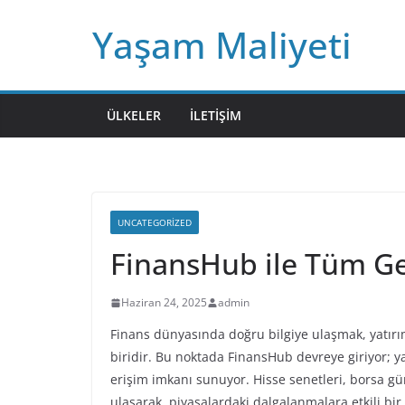
Skip
Yaşam Maliyeti
to
content
ÜLKELER
İLETIŞIM
UNCATEGORIZED
FinansHub ile Tüm Ge
Haziran 24, 2025
admin
Finans dünyasında doğru bilgiye ulaşmak, yatırı
biridir. Bu noktada FinansHub devreye giriyor; ya
erişim imkanı sunuyor. Hisse senetleri, borsa gün
ulaşarak, piyasalardaki dalgalanmalara etkili bir 