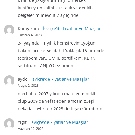
İzmir'de yasiyorum 15 yıldır erkek
kuaföruyum kalfalık ustalık ve denklik
belgelerim mevcut 2 ay içinde…
Koray kara
-
İsviçre’de Fiyatlar ve Maaşlar
Haziran 4, 2023
34 yaşında 11 yıllık hemşireyim..yoğun
bakım, acil servis dahil Yaklaşık 15 birimde
tecrübem var.. UMKE sertifikam, KBRN
sertifikam. ANJİYO eğitimim…
aydo
-
İsviçre’de Fiyatlar ve Maaşlar
Mayıs 2, 2023
merhaba..2007 yılında malulen emekli
olup 2009 da vefat eden amcamız..eşi
nekadar aylık alır 2023 de teşekkür ederim
Yiğit
-
İsviçre’de Fiyatlar ve Maaşlar
Haziran 19, 2022