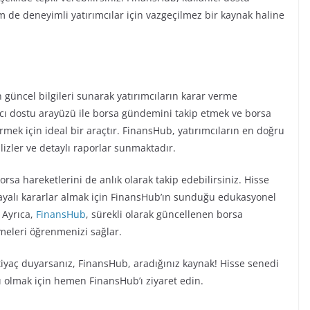
 de deneyimli yatırımcılar için vazgeçilmez bir kaynak haline
güncel bilgileri sunarak yatırımcıların karar verme
nıcı dostu arayüzü ile borsa gündemini takip etmek ve borsa
tirmek için ideal bir araçtır. FinansHub, yatırımcıların en doğru
lizler ve detaylı raporlar sunmaktadır.
orsa hareketlerini de anlık olarak takip edebilirsiniz. Hisse
 dayalı kararlar almak için FinansHub’ın sunduğu edukasyonel
. Ayrıca,
FinansHub
, sürekli olarak güncellenen borsa
şmeleri öğrenmenizi sağlar.
htiyaç duyarsanız, FinansHub, aradığınız kaynak! Hisse senedi
ı olmak için hemen FinansHub’ı ziyaret edin.