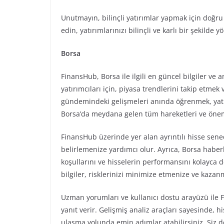
Unutmayın, bilinçli yatırımlar yapmak için doğru
edin, yatırımlarınızı bilinçli ve karlı bir şekilde y
Borsa
FinansHub, Borsa ile ilgili en güncel bilgiler ve 
yatırımcıları için, piyasa trendlerini takip etmek
gündemindeki gelişmeleri anında öğrenmek, yatır
Borsa’da meydana gelen tüm hareketleri ve önemli
FinansHub üzerinde yer alan ayrıntılı hisse sene
belirlemenize yardımcı olur. Ayrıca, Borsa haber
koşullarını ve hisselerin performansını kolayca de
bilgiler, risklerinizi minimize etmenize ve kazan
Uzman yorumları ve kullanıcı dostu arayüzü ile Fin
yanıt verir. Gelişmiş analiz araçları sayesinde, hi
ulaşma yolunda emin adımlar atabilirsiniz. Siz d