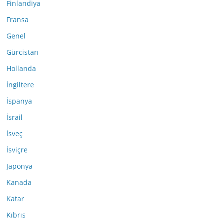
Finlandiya
Fransa
Genel
Gürcistan
Hollanda
İngiltere
İspanya
İsrail
İsveç
İsviçre
Japonya
Kanada
Katar
Kıbrıs