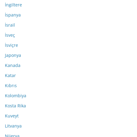
İngiltere
İspanya
İsrail
İsveç
İsviçre
Japonya
Kanada
Katar
Kıbrıs
Kolombiya
Kosta Rika
Kuveyt
Litvanya
Nijerya