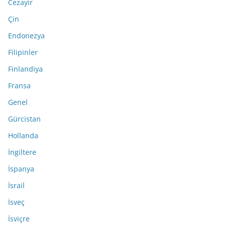
Cezayir
Çin
Endonezya
Filipinler
Finlandiya
Fransa
Genel
Gürcistan
Hollanda
İngiltere
İspanya
İsrail
İsveç
İsviçre