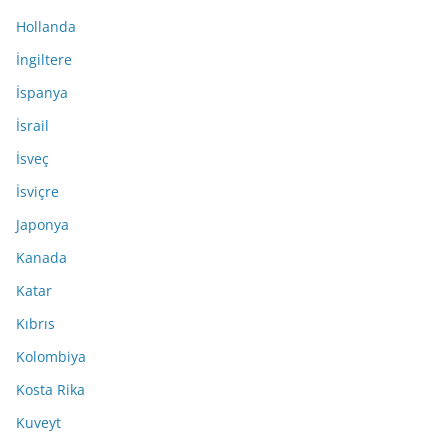
Hollanda
İngiltere
İspanya
İsrail
İsveç
İsviçre
Japonya
Kanada
Katar
Kıbrıs
Kolombiya
Kosta Rika
Kuveyt