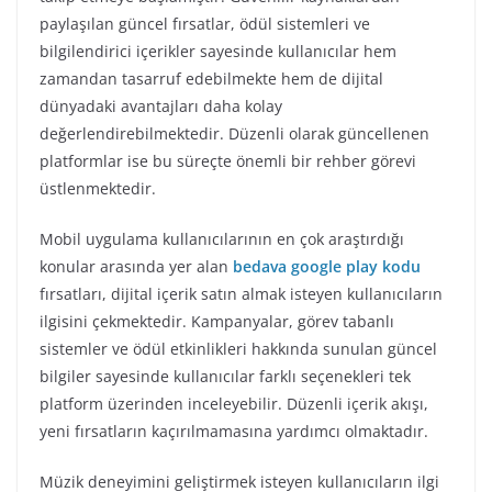
paylaşılan güncel fırsatlar, ödül sistemleri ve
bilgilendirici içerikler sayesinde kullanıcılar hem
zamandan tasarruf edebilmekte hem de dijital
dünyadaki avantajları daha kolay
değerlendirebilmektedir. Düzenli olarak güncellenen
platformlar ise bu süreçte önemli bir rehber görevi
üstlenmektedir.
Mobil uygulama kullanıcılarının en çok araştırdığı
konular arasında yer alan
bedava google play kodu
fırsatları, dijital içerik satın almak isteyen kullanıcıların
ilgisini çekmektedir. Kampanyalar, görev tabanlı
sistemler ve ödül etkinlikleri hakkında sunulan güncel
bilgiler sayesinde kullanıcılar farklı seçenekleri tek
platform üzerinden inceleyebilir. Düzenli içerik akışı,
yeni fırsatların kaçırılmamasına yardımcı olmaktadır.
Müzik deneyimini geliştirmek isteyen kullanıcıların ilgi