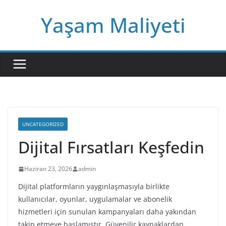
Skip
Yaşam Maliyeti
to
content
UNCATEGORIZED
Dijital Fırsatları Keşfedin
Haziran 23, 2026
admin
Dijital platformların yaygınlaşmasıyla birlikte
kullanıcılar, oyunlar, uygulamalar ve abonelik
hizmetleri için sunulan kampanyaları daha yakından
takip etmeye başlamıştır. Güvenilir kaynaklardan