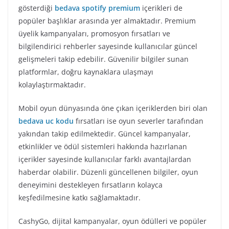
gösterdiği
bedava spotify premium
içerikleri de
popüler başlıklar arasında yer almaktadır. Premium
üyelik kampanyaları, promosyon fırsatları ve
bilgilendirici rehberler sayesinde kullanıcılar güncel
gelişmeleri takip edebilir. Güvenilir bilgiler sunan
platformlar, doğru kaynaklara ulaşmayı
kolaylaştırmaktadır.
Mobil oyun dünyasında öne çıkan içeriklerden biri olan
bedava uc kodu
fırsatları ise oyun severler tarafından
yakından takip edilmektedir. Güncel kampanyalar,
etkinlikler ve ödül sistemleri hakkında hazırlanan
içerikler sayesinde kullanıcılar farklı avantajlardan
haberdar olabilir. Düzenli güncellenen bilgiler, oyun
deneyimini destekleyen fırsatların kolayca
keşfedilmesine katkı sağlamaktadır.
CashyGo, dijital kampanyalar, oyun ödülleri ve popüler