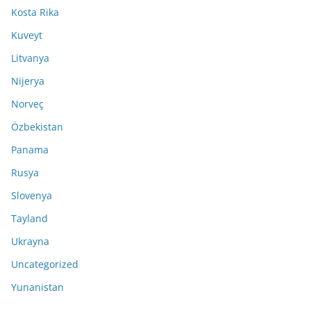
Kosta Rika
Kuveyt
Litvanya
Nijerya
Norveç
Özbekistan
Panama
Rusya
Slovenya
Tayland
Ukrayna
Uncategorized
Yunanistan