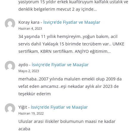
yasiyorum 15 yıldır erkek kuaföruyum kalfalık ustalık ve
denklik belgelerim mevcut 2 ay içinde…
Koray kara
-
İsviçre’de Fiyatlar ve Maaşlar
Haziran 4, 2023
34 yaşında 11 yıllık hemşireyim..yoğun bakım, acil
servis dahil Yaklaşık 15 birimde tecrübem var.. UMKE
sertifikam, KBRN sertifikam. ANJİYO eğitimim…
aydo
-
İsviçre’de Fiyatlar ve Maaşlar
Mayıs 2, 2023
merhaba..2007 yılında malulen emekli olup 2009 da
vefat eden amcamız..eşi nekadar aylık alır 2023 de
teşekkür ederim
Yiğit
-
İsviçre’de Fiyatlar ve Maaşlar
Haziran 19, 2022
Uluslar arasi iliskiler bolumunun maasi ne kadar
acaba