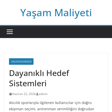
Skip
Yaşam Maliyeti
to
content
UNCATEGORIZED
Dayanıklı Hedef
Sistemleri
Haziran 22, 2026
admin
Atıcılık sporlarıyla ilgilenen kullanıcılar için doğru
ekipman seçimi, antrenman verimliliğini doğrudan