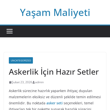
Skip
Yaşam Maliyeti
to
content
UNCATEGORIZED
Askerlik İçin Hazır Setler
Şubat 23, 2026
admin
Askerlik sürecine hazırlık yaparken ihtiyaç duyulan
malzemelerin eksiksiz ve düzenli şekilde temin edilmesi
önemlidir. Bu noktada
asker seti
seçenekleri, temel
ihtiyaçları tek bir pakette sunarak hazırlık sürecini