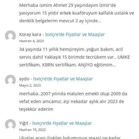
Merhaba ismim Ahmet 29 yaşındayım İzmir'de
yasiyorum 15 yıldır erkek kuaföruyum kalfalık ustalık ve
denklik belgelerim mevcut 2 ay içinde…
Koray kara
-
İsviçre’de Fiyatlar ve Maaşlar
Haziran 4, 2023
34 yaşında 11 yıllık hemşireyim..yoğun bakım, acil
servis dahil Yaklaşık 15 birimde tecrübem var.. UMKE
sertifikam, KBRN sertifikam. ANJİYO eğitimim…
aydo
-
İsviçre’de Fiyatlar ve Maaşlar
Mayıs 2, 2023
merhaba..2007 yılında malulen emekli olup 2009 da
vefat eden amcamız..eşi nekadar aylık alır 2023 de
teşekkür ederim
Yiğit
-
İsviçre’de Fiyatlar ve Maaşlar
Haziran 19, 2022
Uluslar arasi iliskiler bolumunun maasi ne kadar