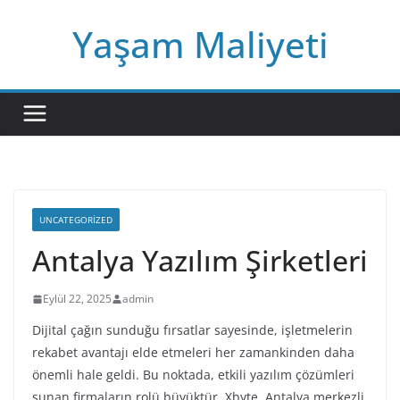
Skip
Yaşam Maliyeti
to
content
UNCATEGORIZED
Antalya Yazılım Şirketleri
Eylül 22, 2025
admin
Dijital çağın sunduğu fırsatlar sayesinde, işletmelerin
rekabet avantajı elde etmeleri her zamankinden daha
önemli hale geldi. Bu noktada, etkili yazılım çözümleri
sunan firmaların rolü büyüktür. Xbyte, Antalya merkezli