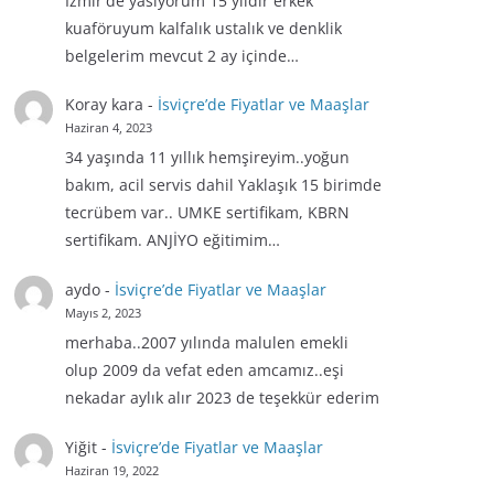
İzmir'de yasiyorum 15 yıldır erkek
kuaföruyum kalfalık ustalık ve denklik
belgelerim mevcut 2 ay içinde…
Koray kara
-
İsviçre’de Fiyatlar ve Maaşlar
Haziran 4, 2023
34 yaşında 11 yıllık hemşireyim..yoğun
bakım, acil servis dahil Yaklaşık 15 birimde
tecrübem var.. UMKE sertifikam, KBRN
sertifikam. ANJİYO eğitimim…
aydo
-
İsviçre’de Fiyatlar ve Maaşlar
Mayıs 2, 2023
merhaba..2007 yılında malulen emekli
olup 2009 da vefat eden amcamız..eşi
nekadar aylık alır 2023 de teşekkür ederim
Yiğit
-
İsviçre’de Fiyatlar ve Maaşlar
Haziran 19, 2022