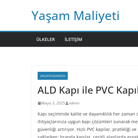
Skip
Yaşam Maliyeti
to
content
ÜLKELER
İLETIŞIM
UNCATEGORIZED
ALD Kapı ile PVC Kapı
Mayıs 3, 2025
admin
Kapı seçiminde kalite ve dayanıklılık her zaman 
ihtiyaçlarınıza uygun kapı çözümleri sunarak m
güvenliği artırıyor. Hızlı PVC kapılar, pratikliği 
sağlarken; branda kapılar, çeşitli alanlarda esne