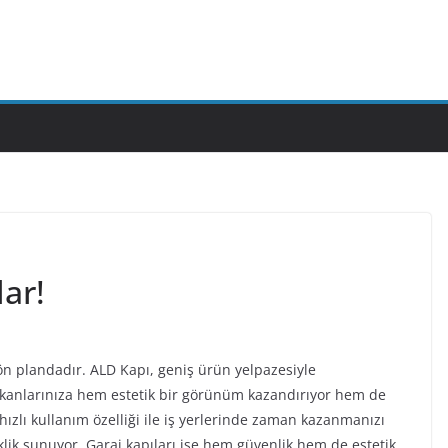
lar!
ön plandadır. ALD Kapı, geniş ürün yelpazesiyle
ekanlarınıza hem estetik bir görünüm kazandırıyor hem de
ve hızlı kullanım özelliği ile iş yerlerinde zaman kazanmanızı
klik sunuyor. Garaj kapıları ise hem güvenlik hem de estetik