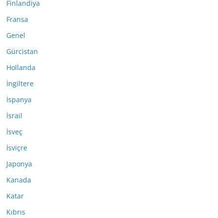
Finlandiya
Fransa
Genel
Gürcistan
Hollanda
İngiltere
İspanya
İsrail
İsveç
İsviçre
Japonya
Kanada
Katar
Kıbrıs